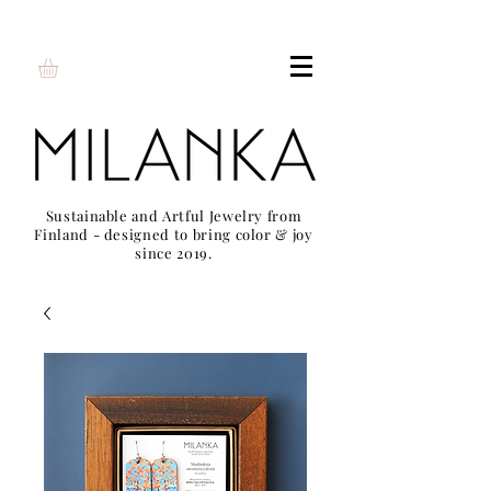
Sustainable and Artful Jewelry from
Finland - designed to bring color & joy
since 2019.