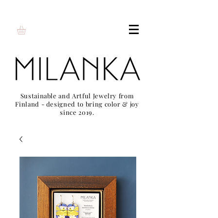
Sustainable and Artful Jewelry from
Finland - designed to bring color & joy
since 2019.