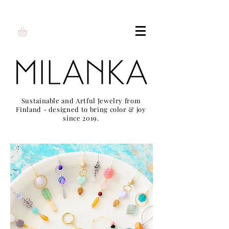
Sustainable and Artful Jewelry from
Finland - designed to bring color & joy
since 2019.