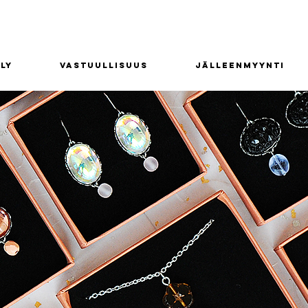
ly
Vastuullisuus
Jälleenmyynti