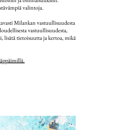
ustoihin ja ominaisuuksiin.
estävämpiä valintoja.
avasti Milankan vastuullisuudesta
aloudellisesta vastuullisuudesta,
 lisätä tietoisuutta ja kertoa, mikä
näppäimillä.