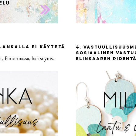
ilankalla ei käytetä
4. vastuullisuusm
SOSIAALINen vastu
 Fimo-massa, hartsi yms.
elinkaaren pident