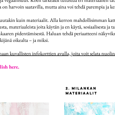
 vegaanisuus. Koen tärkeäksi tutustua eri materiaalien ta
ja on harvoin saatavilla, mutta aina voi tehdä parempia ja k
utakin kuin materiaalit. Alla kerron mahdollisimman katt
a, materiaaleista joita käytän ja en käytä, sosiaalisesta ja t
nkaaren pidentämisestä. Haluan tehdä periaatteeni näkyviksi,
jänä oikealta – ja miksi.
n kuvallisten infokorttien avulla, joita voit selata nuoli
lish here.
2. milankan
materiaalit