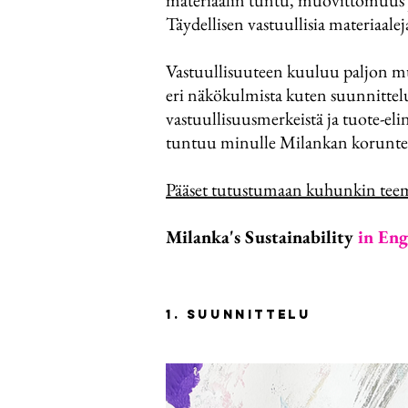
materiaalin tuntu, muovittomuus ja
Täydellisen vastuullisia materiaale
Vastuullisuuteen kuuluu paljon mu
eri näkökulmista kuten suunnittelust
vastuullisuusmerkeistä ja tuote-eli
tuntuu minulle Milankan korunteki
Pääset tutustumaan kuhunkin teemaa
Milanka's Sustainability
in Eng
1. Suunnittelu