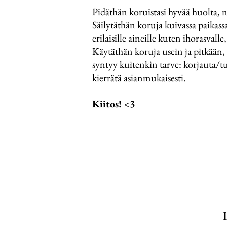
Pidäthän koruistasi hyvää huolta,
Säilytäthän koruja kuivassa paikassa
erilaisille aineille kuten ihorasvall
Käytäthän koruja usein ja pitkään, 
syntyy kuitenkin tarve: korjauta/tu
kierrätä asianmukaisesti.
Kiitos! <3