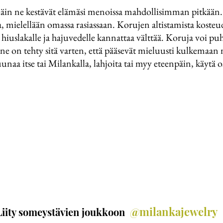
 näin ne kestävät elämäsi menoissa mahdollisimman pitkään
, mielellään omassa rasiassaan. Korujen altistamista kosteudel
e, hiuslakalle ja hajuvedelle kannattaa välttää. Koruja voi puh
ne on tehty sitä varten, että pääsevät mieluusti kulkemaan 
unaa itse tai Milankalla, lahjoita tai myy eteenpäin, käytä o
@milankajewelry
Liity someystävien joukkoon