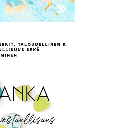
erkit, TALOUDELLINEn &
ullisuus sekä
äminen