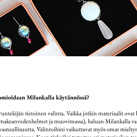
uomioidaan Milankalla käytännössä?
untekijän tietoinen valinta. Vaikka jotkin materiaalit ovat h
makeanvedenhelmet ja muovimassa), haluan Milankalla valit
ja vastuullisuutta. Valintoihini vaikuttavat myös omat miel