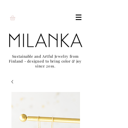
Sustainable and Artful Jewelry from
Finland - designed to bring color & joy
since 2019.