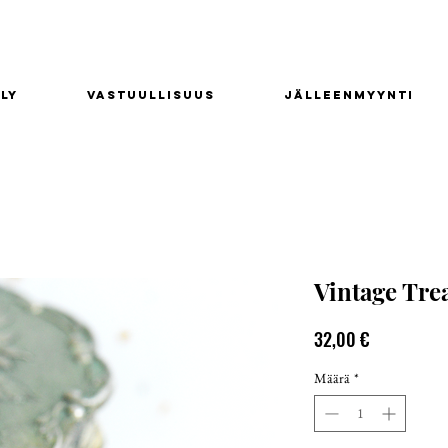
ly
Vastuullisuus
Jälleenmyynti
Vintage Trea
Hinta
32,00 €
Määrä
*