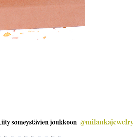
historia ja nykyhetki, 
vintagea kohtaan. Mal
Saksassa ja Japanissa v
lasihelmiaarteet menne
malliston koruissa on 
Katso lisätietoja Milan
vastuullisuudesta
Vast
@milankajewelry
Liity someystävien joukkoon