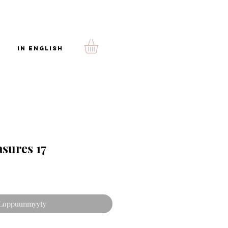
In English
asures 17
Loppuunmyyty