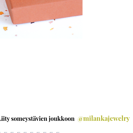
malliston koruissa on 
Katso lisätietoja Milan
vastuullisuudesta
Vast
@milankajewelry
Liity someystävien joukkoon