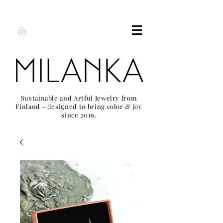
Sustainable and Artful Jewelry from
Finland - designed to bring color & joy
since 2019.