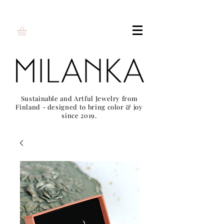
Sustainable and Artful Jewelry from
Finland - designed to bring color & joy
since 2019.