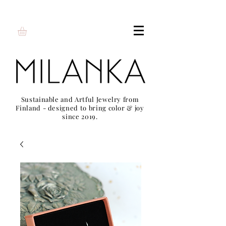
Sustainable and Artful Jewelry from
Finland - designed to bring color & joy
since 2019.