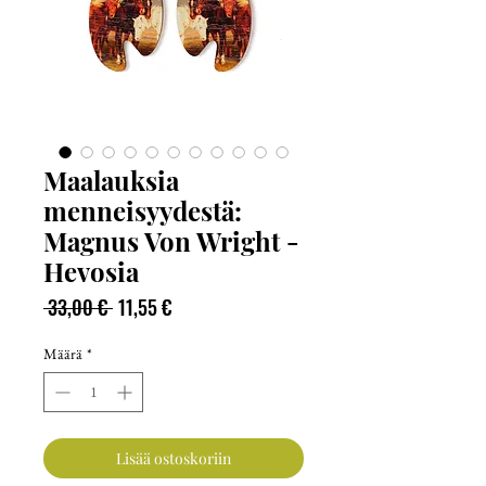
Maalauksia
menneisyydestä:
Magnus Von Wright -
Hevosia
Normaali
Alehinta
 33,00 € 
11,55 €
hinta
Määrä
*
Lisää ostoskoriin