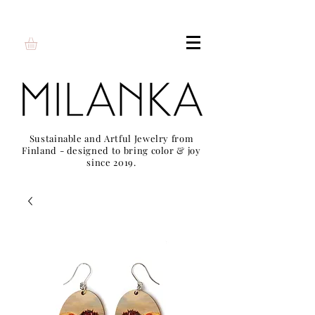
Sustainable and Artful Jewelry from
Finland - designed to bring color & joy
since 2019.